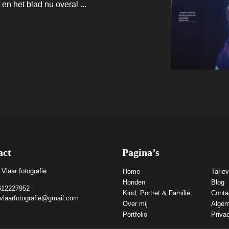
 en het blad nu overal ...
act
Pagina’s
 Vlaar fotografie
Home
Tarie
Honden
Blog
612227952
Kind, Portret & Familie
Conta
evlaarfotografie@gmail.com
Over mij
Algem
Portfolio
Priva