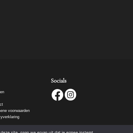
Socials
ven
ct
ene voorwaarden
cyverklaring
deze site, gaan we ervan uit dat je ermee instemt.