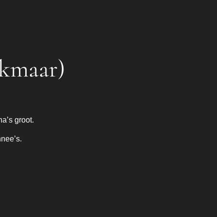
lkmaar)
na’s groot.
nnee’s.