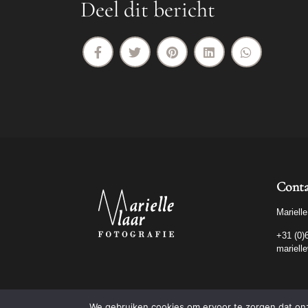
Deel dit bericht
Conta
Marielle
+31 (0)
mariell
We gebruiken cookies om ervoor te zorgen dat onze