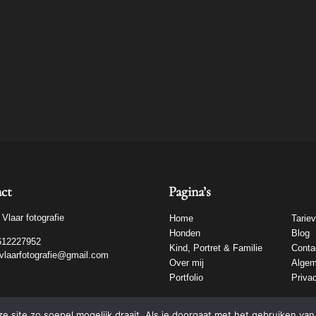
ct
Pagina’s
 Vlaar fotografie
Home
Tarie
Honden
Blog
612227952
Kind, Portret & Familie
Conta
evlaarfotografie@gmail.com
Over mij
Algem
Portfolio
Priva
 site zo soepel mogelijk draait. Als je doorgaat met het gebruiken van 