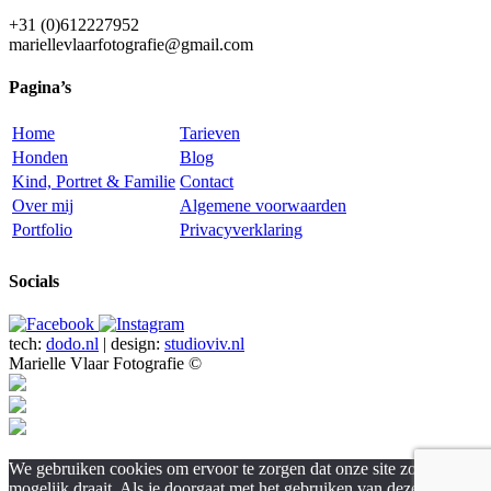
+31 (0)612227952
mariellevlaarfotografie@gmail.com
Pagina’s
Home
Tarieven
Honden
Blog
Kind, Portret & Familie
Contact
Over mij
Algemene voorwaarden
Portfolio
Privacyverklaring
Socials
tech:
dodo.nl
|
design:
studioviv.nl
Marielle Vlaar Fotografie ©
We gebruiken cookies om ervoor te zorgen dat onze site zo soepel
mogelijk draait. Als je doorgaat met het gebruiken van deze site,