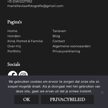
+31 (0)612227952
mariellevlaarfotografie@gmail.com
Pagina’s
Home
Tarieven
Honden
Blog
Kind, Portret & Familie
Contact
Over mij
Algemene voorwaarden
Portfolio
Privacyverklaring
Socials
We gebruiken cookies om ervoor te zorgen dat onze site zo
soepel mogelijk draait. Als je doorgaat met het gebruiken van
deze site, gaan we ervan uit dat je ermee instemt.
OK
PRIVACYBELEID
tech:
dodo.nl
|
design:
studioviv.nl