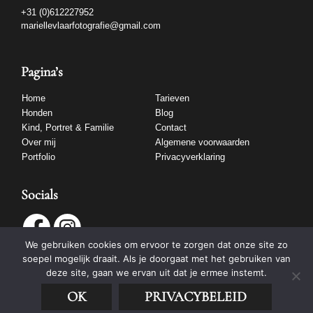
+31 (0)612227952
mariellevlaarfotografie@gmail.com
Pagina’s
Home
Tarieven
Honden
Blog
Kind, Portret & Familie
Contact
Over mij
Algemene voorwaarden
Portfolio
Privacyverklaring
Socials
We gebruiken cookies om ervoor te zorgen dat onze site zo
soepel mogelijk draait. Als je doorgaat met het gebruiken van
deze site, gaan we ervan uit dat je ermee instemt.
OK
PRIVACYBELEID
tech:
dodo.nl
|
design:
studioviv.nl