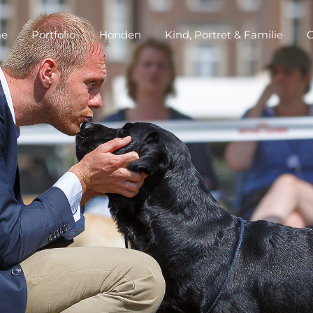
e
Portfolio
Honden
Kind, Portret & Familie
O