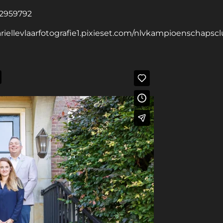
22959792
ariellevlaarfotografie1.pixieset.com/nlvkampioenschaps