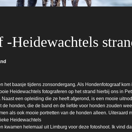
 -Heidewachtels stran
and
n het baasje tijdens zonsondergang. Als Hondenfotograaf kom ik
ie Heidewachtels fotograferen op het strand hierbij ons in Pet
. Naast een opleiding die ze heeft afgerond, is een mooie uitn
 met de honden, die de band en de liefde voor honden zouden 
men als ook mooie portretten van de honden alleen. Uiteraard m
gieke Heidewachtels
n kwamen helemaal uit Limburg voor deze fotoshoot. Ik vind dat 