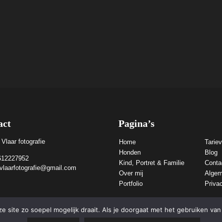
act
Pagina’s
 Vlaar fotografie
Home
Tarie
Honden
Blog
612227952
Kind, Portret & Familie
Conta
evlaarfotografie@gmail.com
Over mij
Algem
Portfolio
Priva
 site zo soepel mogelijk draait. Als je doorgaat met het gebruiken van 