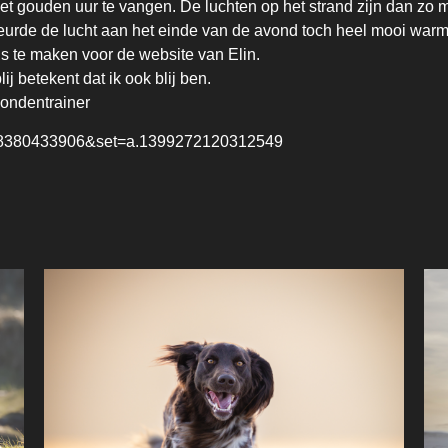
gouden uur te vangen. De luchten op het strand zijn dan zo moo
urde de lucht aan het einde van de avond toch heel mooi warm en
’s te maken voor de website van Elin.
j betekent dat ik ook blij ben.
hondentrainer
058380433906&set=a.1399272120312549