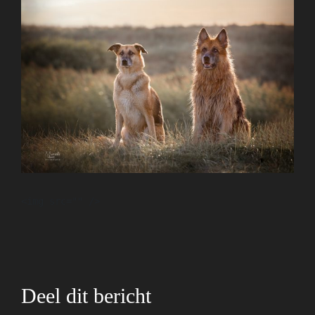
<
img
src
=
""
 />
Deel dit bericht